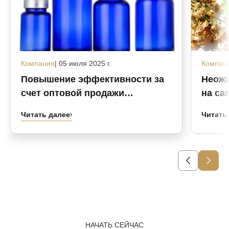
Компания
| 05 июля 2025 г.
Компан
Повышение эффективности за
Неожи
счет оптовой продажи
на са
стеклянных медицинских
бутыл
Читать далее
Читать
флаконов, изготовленных на
напит
заказ.
НАЧАТЬ СЕЙЧАС