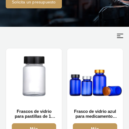
Solicita un presupuesto
Frascos de vidrio
Frasco de vidrio azul
para pastillas de 15
para medicamentos
ml, 30 ml, 60 ml y 100
de 220 ml, 270 ml y
ml al por mayor
330 ml.
Más
Más