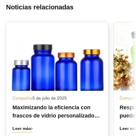
Noticias relacionadas
Compañía
5 de julio de 2025
Compañ
Maximizando la eficiencia con
Respu
frascos de vidrio personalizados
pueden
para medicamentos al por mayor.
botell
Leer más
Leer m