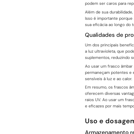
podem ser caros para rep
Além de sua durabilidade,
Isso é importante porque
sua eficácia ao longo do 
Qualidades de pr
Um dos principais benefíc
a luz ultravioleta, que po
suplementos, reduzindo su
Ao usar um frasco âmbar p
permaneçam potentes e ef
sensíveis à luz e ao calor.
Em resumo, os frascos âm
oferecem diversas vantage
raios UV. Ao usar um fra
sale@packafill.com
e eficazes por mais tempo
Uso e dosage
+86 180 2135 2996
Armazenamento r