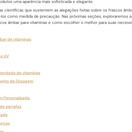
odutos uma aparência mais sofisticada e elegante.
s científicas que sustentem as alegações feitas sobre os frascos âmba
los como medida de precaução. Nas próximas seções, exploraremos a h
ascos âmbar para vitaminas e como escolher o melhor para suas necess
mbar de vitaminas
ão UV
mendado de vitaminas
mento de Dosagem
m Personalizada
de garrafas
dade
ianças
res