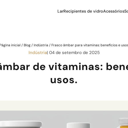
Lar
Recipientes de vidro
Acessórios
S
Tampas de
recipientes de v
Caixa de Garrafa
Vidro
Página inicial
/
Blog
/
Indústria
/
Frasco âmbar para vitaminas: benefícios e uso
Bombas de
Indústria
| 04 de setembro de 2025
pulverização par
recipientes de v
âmbar de vitaminas: bene
usos.