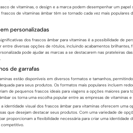
rasco de vitaminas, o design e a marca podem desempenhar um papel si
Os frascos de vitaminas âmbar têm se tornado cada vez mais populares 
gem personalizadas
gnificativas dos frascos âmbar para vitaminas é a possibilidade de per
entre diversas opções de rótulos, incluindo acabamentos brilhantes, f
rsonalizada pode ajudar as marcas a se destacarem nas prateleiras das
.
os de garrafas
taminas estão disponíveis em diversos formatos e tamanhos, permitind
equada para seus produtos. Os formatos mais populares incluem redon
iam de pequenos frascos ideais para viagens a opções maiores para tod
s âmbar os torna uma escolha popular entre as empresas de vitaminas e
 a identidade visual dos frascos âmbar para vitaminas oferecem uma op
esas que desejam destacar seus produtos. Com uma variedade de opçõ
bar proporcionam a flexibilidade necessária para criar uma identidade 
competitivo.