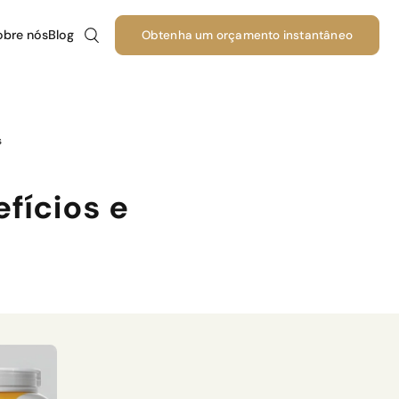
obre nós
Blog
Obtenha um orçamento instantâneo
idro
 de
s
a
idro
fícios e