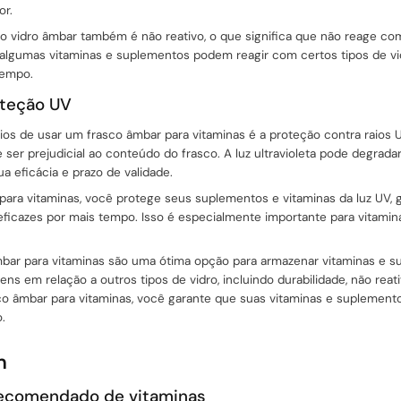
or.
 o vidro âmbar também é não reativo, o que significa que não reage co
 algumas vitaminas e suplementos podem reagir com certos tipos de vid
tempo.
oteção UV
ios de usar um frasco âmbar para vitaminas é a proteção contra raios 
de ser prejudicial ao conteúdo do frasco. A luz ultravioleta pode degrada
a eficácia e prazo de validade.
ara vitaminas, você protege seus suplementos e vitaminas da luz UV, 
icazes por mais tempo. Isso é especialmente importante para vitami
bar para vitaminas são uma ótima opção para armazenar vitaminas e s
ns em relação a outros tipos de vidro, incluindo durabilidade, não reat
sco âmbar para vitaminas, você garante que suas vitaminas e supleme
.
m
ecomendado de vitaminas