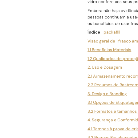
vidro confere aos seus pr
Embora não haja evidência
pessoas continuam a usá-
os benefícios de usar fr
Índice
packafill
Visão geral de 1 frasco â
1.1 Benefícios Materiais
1.2 Qualidades de proteç
2. Uso e Dosagem
2.1 Armazenamento reco
2.2 Recursos de Rastrea
3. Design e Branding
3.1 Opções de Etiquetage
3.2 Formatos e tamanhos 
4. Segurança e Conformi
4.1 Tampas à prova de cr
4.2 Normas Regulamenta