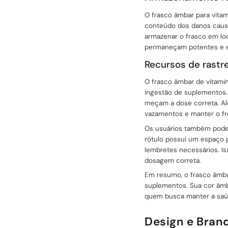
+086-18605685636
O frasco âmbar para vita
conteúdo dos danos causa
Principal
armazenar o frasco em loca
permaneçam potentes e e
Recursos de rast
O frasco âmbar de vitami
ingestão de suplementos.
meçam a dose correta. Al
vazamentos e manter o fr
Os usuários também podem
rótulo possui um espaço 
lembretes necessários. I
dosagem correta.
Em resumo, o frasco âmbar
suplementos. Sua cor âmb
quem busca manter a saú
Design e Bran