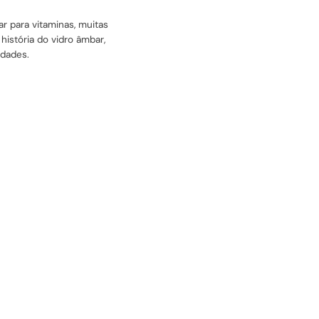
r para vitaminas, muitas
istória do vidro âmbar,
idades.