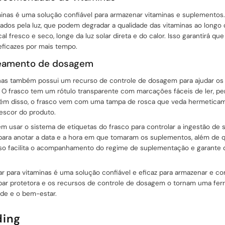
minas é uma solução confiável para armazenar vitaminas e suplementos
dos ​​pela luz, que podem degradar a qualidade das vitaminas ao lon
l fresco e seco, longe da luz solar direta e do calor. Isso garantirá que
ficazes por mais tempo.
reamento de dosagem
nas também possui um recurso de controle de dosagem para ajudar os 
 O frasco tem um rótulo transparente com marcações fáceis de ler, pe
ém disso, o frasco vem com uma tampa de rosca que veda hermeticam
escor do produto.
 usar o sistema de etiquetas do frasco para controlar a ingestão de
para anotar a data e a hora em que tomaram os suplementos, além de 
sso facilita o acompanhamento do regime de suplementação e garante
 para vitaminas é uma solução confiável e eficaz para armazenar e con
ar protetora e os recursos de controle de dosagem o tornam uma ferr
de e o bem-estar.
ding