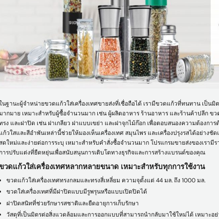
เรียนรู้เพิ่มเติม
ในฐานะผู้จำหน่ายขวดแก้วใส่เครื่องเทศขายส่งที่เชื่อถือได้ เรามีขวดแก้วที่ทนทาน เป็นม
มากมาย เหมาะสำหรับผู้ซื้อจำนวนมาก เช่น ผู้ผลิตอาหาร ร้านอาหาร และร้านค้าปลีก ข
ทรง และฝาปิด เช่น ฝาเกลียว ฝาแบบเขย่า และฝาจุกไม้ก๊อก เพื่อตอบสนองความต้องการ
แก้วใสและสีอำพันเหล่านี้ช่วยให้มองเห็นเครื่องเทศ สมุนไพร และเครื่องปรุงรสได้อย่างชัด
สดใหม่และง่ายต่อการระบุ เหมาะสำหรับคำสั่งซื้อจำนวนมาก โปรแกรมขายส่งของเรามีราคาที
การปรับแต่งที่ยืดหยุ่นเพื่อสนับสนุนการเติบโตทางธุรกิจและการสร้างแบรนด์ของคุณ
ขวดแก้วใส่เครื่องเทศหลากหลายขนาด เหมาะสำหรับทุกการใช้งาน
ขวดแก้วใส่เครื่องเทศทรงกลมและทรงสี่เหลี่ยม ความจุตั้งแต่ 44 มล. ถึง 1000 มล.
ขวดใส่เครื่องเทศที่มีฝาปิดแบบมีรูพรุนหรือแบบเปิดปิดได้
ฝาปิดสนิทที่ช่วยรักษารสชาติและยืดอายุการเก็บรักษา
วัสดุที่เป็นมิตรต่อสิ่งแวดล้อมและการออกแบบที่สามารถนำกลับมาใช้ใหม่ได้ เหมาะอย่างย