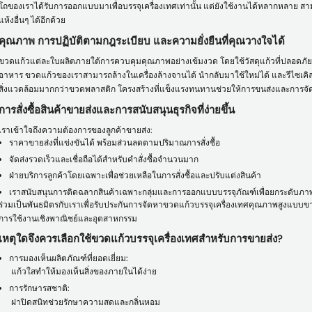
โถของเราได้รับการออกแบบมาเพื่อบรรจุเครื่องเทศเท่านั้น แต่ยังใช้งานได้หลากหลาย สาม
แห้งอื่นๆ ได้อีกด้วย
คุณภาพ การปฏิบัติตามกฎระเบียบ และความยั่งยืนที่คุณวางใจได้
ขวดแก้วแต่ละใบผลิตภายใต้การควบคุมคุณภาพอย่างเข้มงวด โดยใช้วัสดุแก้วที่ปลอดภั
อาหาร ขวดแก้วของเราสามารถล้างในเครื่องล้างจานได้ นำกลับมาใช้ใหม่ได้ และรีไซเคิลได
สิ่งแวดล้อมมากกว่าขวดพลาสติก โครงสร้างที่แข็งแรงทนทานช่วยให้การขนส่งและการ
การสั่งซื้อสินค้าขายส่งและการสนับสนุนธุรกิจที่ง่ายขึ้น
เราเข้าใจถึงความต้องการของลูกค้าขายส่ง:
ราคาขายส่งที่แข่งขันได้ พร้อมส่วนลดตามปริมาณการสั่งซื้อ
จัดส่งรวดเร็วและเชื่อถือได้สำหรับคำสั่งซื้อจำนวนมาก
ฝ่ายบริการลูกค้าโดยเฉพาะเพื่อช่วยเหลือในการสั่งซื้อและปรับแต่งสินค้า
เราสนับสนุนการติดฉลากสินค้าเฉพาะกลุ่มและการออกแบบบรรจุภัณฑ์เพื่อยกระดับภ
ร่วมเป็นพันธมิตรกับเราเพื่อรับประกันการจัดหาขวดแก้วบรรจุเครื่องเทศคุณภาพสูงแบบขา
การใช้งานเชิงพาณิชย์และอุตสาหกรรม
เหตุใดจึงควรเลือกใช้ขวดแก้วบรรจุเครื่องเทศสำหรับการขายส่ง?
การมองเห็นผลิตภัณฑ์ที่ยอดเยี่ยม:
แก้วใสทำให้มองเห็นสิ่งของภายในได้ง่าย
การรักษารสชาติ:
ฝาปิดสนิทช่วยรักษาความสดและกลิ่นหอม