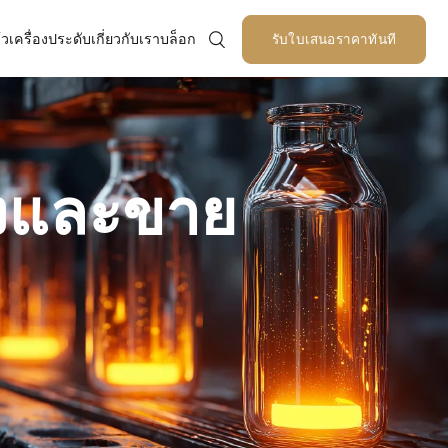
้ว
เครื่องประดับ
เกี่ยวกับเรา
บล็อก
รับใบเสนอราคาทันที
ฝาปิดภาชนะแก้ว
กล่องขวดแก้ว
ปั๊มสเปรย์สำหรับภาชนะ
แก้ว
่งและขาย