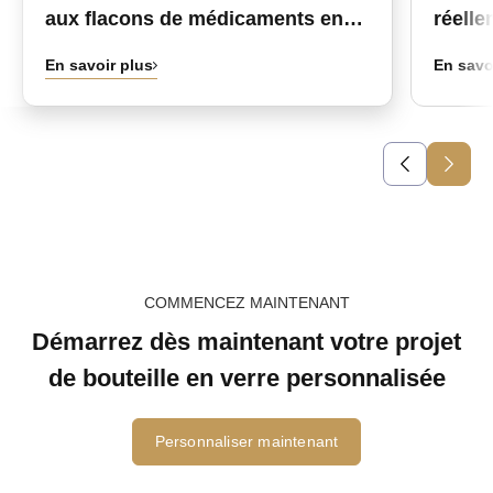
aux flacons de médicaments en
réelle
verre personnalisés en gros
d’alco
En savoir plus
En savo
COMMENCEZ MAINTENANT
Démarrez dès maintenant votre projet
de bouteille en verre personnalisée
Personnaliser maintenant