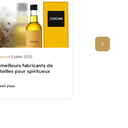
eprise
| 5 juillet 2025
Entreprise
| 5 juillet 2025
 meilleurs fabricants de
Guide complet sur 
teilles pour spiritueux
de bouteilles de vi
voir plus
En savoir plus