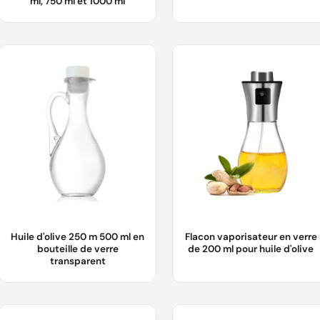
ml, 750 ml et 1000 ml
Nom du produit :
Bouteilles d'huile
Nom du produit :
Bouteilles en
d'olive en verre foncé, 250 ml, 500
verre vides pour huile d'olive 80 ml
ml, 750 ml, 1000 ml
Matériau du corps :
Verre
Matériau du corps :
Verre
Échantillon :
L'échantillon est
Échantillon :
L'échantillon est
gratuit pour vous.
gratuit pour vous.
Logo :
Logo du client acceptable
Logo :
Logo du client acceptable
Apprendre encore plus
Apprendre encore plus
Huile d'olive 250 m 500 ml en
Flacon vaporisateur en verre
bouteille de verre
de 200 ml pour huile d'olive
transparent
Nom du produit :
Huile d'olive en
Nom du produit :
Flacon
bouteille de verre transparent, 250
vaporisateur d'huile d'olive en verre