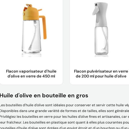
ml, 500 ml
200 ml
Matériau du corps :
Verre
Matériau du corps :
Verre
Échantillon :
L'échantillon est
Échantillon :
L'échantillon est
gratuit pour vous.
gratuit pour vous.
Logo :
Logo du client acceptable
Logo :
Logo du client acceptable
Apprendre encore plus
Apprendre encore plus
Flacon vaporisateur d'huile
Flacon pulvérisateur en verre
d'olive en verre de 450 ml
de 200 ml pour huile d'olive
Nom du produit :
Flacon
Nom du produit :
Flacon
Huile d'olive en bouteille en gros
vaporisateur d'huile d'olive en verre
pulvérisateur en verre pour huile
de 450 ml
d'olive 200 ml
Les bouteilles d'huile d'olive sont idéales pour conserver et servir cette huile vé
Matériau du corps :
Verre
Matériau :
Verre
Disponibles dans une grande variété de formes et de tailles, elles sont généra
Échantillon :
L'échantillon est
Échantillon :
L'échantillon est
Privilégiez les bouteilles en verre pour les huiles d'olive fines et artisanales, c
gratuit pour vous.
gratuit pour vous.
leur fraîcheur. Les bouteilles en plastique sont quant à elles plus courantes po
Logo :
Logo du client acceptable
Logo :
Logo du client acceptable
bouteilles d'huile d'olive sont dotées d'un goulot étroit et d'un bouchon ou d'un d