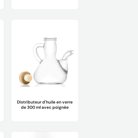
Nom du produit :
Bouteille d'huile
d'olive ronde, 250 ml, 500 ml, 750
ml, 1000 ml
Matériau du corps :
Verre
Échantillon :
L'échantillon est
gratuit pour vous.
Logo :
Logo du client acceptable
Apprendre encore plus
Distributeur d'huile en verre
de 300 ml avec poignée
Nom du produit :
Distributeur
d'huile en verre avec poignée 300