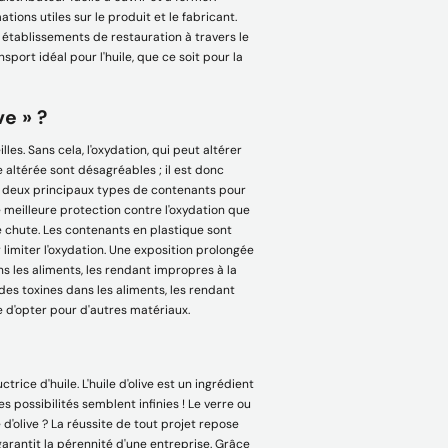
Apprendre encore plus
ions utiles sur le produit et le fabricant.
 établissements de restauration à travers le
sport idéal pour l'huile, que ce soit pour la
ve » ?
lles. Sans cela, l'oxydation, qui peut altérer
ve altérée sont désagréables ; il est donc
ste deux principaux types de contenants pour
 une meilleure protection contre l'oxydation que
e chute. Les contenants en plastique sont
 limiter l'oxydation. Une exposition prolongée
s les aliments, les rendant impropres à la
es toxines dans les aliments, les rendant
 d'opter pour d'autres matériaux.
trice d'huile. L'huile d'olive est un ingrédient
s possibilités semblent infinies ! Le verre ou
 d'olive ? La réussite de tout projet repose
garantit la pérennité d'une entreprise. Grâce