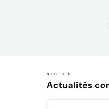
+086-18605685636
Haut
NOUVELLES
Actualités co