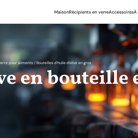
Maison
Récipients en verre
Accessoires
À
Bouchons pour
récipients en verr
Boîte à bouteille 
verre
Pompes à
pulvérisation pour
verre pour aliments
/
Bouteilles d'huile d'olive en gros
récipients en verr
ve en bouteille