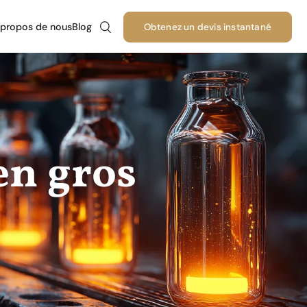
 propos de nous
Blog
Obtenez un devis instantané
e
en
e
 en gros