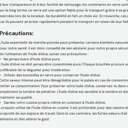
à leur transparence et à leur facilité de nettoyage, les contenants en verre sont
sur le long terme. Le verre est une option fiable pour le transport grâce à sa 
exercées lors de la livraison. Sa durabilité en fait un choix sûr. En revanche, c
car ils peuvent se briser rapidement pendant le transport en raison de leur fai
Précautions:
L'huile essentielle de menthe poivrée peut présenter certains bienfaits naturels
pour notre santé. Il est donc conseillé de s'en abstenir pour notre propre sécuri
de l'utilisation de l'huile d'olive, suivez ces précautions :
Ne jamais boire d'huile d'olive pure.
L'huile d'olive ne doit jamais être consommée pure. Chaque bouchée procure une
préférable de la déguster avec modération.
Utilisez des bouteilles en verre pour conserver l'huile d'olive.
Cette saveur intense peut être désagréable pour le palais en cas de consommat
limiter sa consommation. Pour préserver votre huile d'olive, conservez-la dans
empêchent la lumière de pénétrer. L'huile d'olive est sensible à la lumière et d
maintenir sa qualité.
Gardez votre cuisine propre même en cuisinant à l'huile d'olive.
Lorsqu'on utilise de l'huile d'olive en cuisine, il est primordial, pour des raisons d
propreté de son espace de travail. Dans le cas contraire, les fortes odeurs d'ai
aliments et d'en altérer le goût.