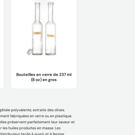
ml
Matériau du corps :
Verre
Échantillon :
L'échantillon est
gratuit pour vous.
Logo :
Logo du client acceptable
Apprendre encore plus
Bouteilles en verre de 237 ml
(8 oz) en gros
Nom :
Bouteille en verre
Matériau du corps :
Verre
gétale polyvalente, extraite des olives.
Quantité minimale de
commande :
5000 pièces
lement fabriquées en verre ou en plastique.
ar elles préservent parfaitement leur saveur et
OEM :
Acceptable
ur les huiles produites en masse. Les
Échantillon :
Échantillon gratuit
istributeur facile à ouvrir et à fermer.