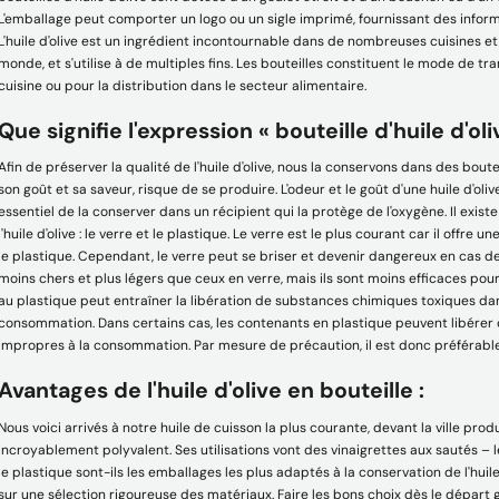
Apprendre encore plus
Apprendre encore plus
L'emballage peut comporter un logo ou un sigle imprimé, fournissant des informat
L'huile d'olive est un ingrédient incontournable dans de nombreuses cuisines et
monde, et s'utilise à de multiples fins. Les bouteilles constituent le mode de tran
cuisine ou pour la distribution dans le secteur alimentaire.
Que signifie l'expression « bouteille d'huile d'oli
Afin de préserver la qualité de l'huile d'olive, nous la conservons dans des boutei
son goût et sa saveur, risque de se produire. L'odeur et le goût d'une huile d'oli
essentiel de la conserver dans un récipient qui la protège de l'oxygène. Il exi
l'huile d'olive : le verre et le plastique. Le verre est le plus courant car il offre
le plastique. Cependant, le verre peut se briser et devenir dangereux en cas d
moins chers et plus légers que ceux en verre, mais ils sont moins efficaces pour
au plastique peut entraîner la libération de substances chimiques toxiques dan
consommation. Dans certains cas, les contenants en plastique peuvent libérer d
impropres à la consommation. Par mesure de précaution, il est donc préférable
Avantages de l'huile d'olive en bouteille :
Nous voici arrivés à notre huile de cuisson la plus courante, devant la ville produc
incroyablement polyvalent. Ses utilisations vont des vinaigrettes aux sautés – le
le plastique sont-ils les emballages les plus adaptés à la conservation de l'huile
sur une sélection rigoureuse des matériaux. Faire les bons choix dès le départ 