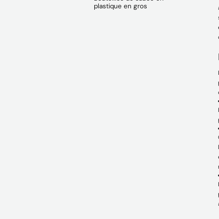
plastique en gros
vente@packafill.com
+86 180 2135 2996