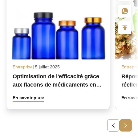
Entreprise
| 5 juillet 2025
Entrepri
Optimisation de l'efficacité grâce
Répon
aux flacons de médicaments en
réelle
verre personnalisés en gros
d’alco
En savoir plus
En savo