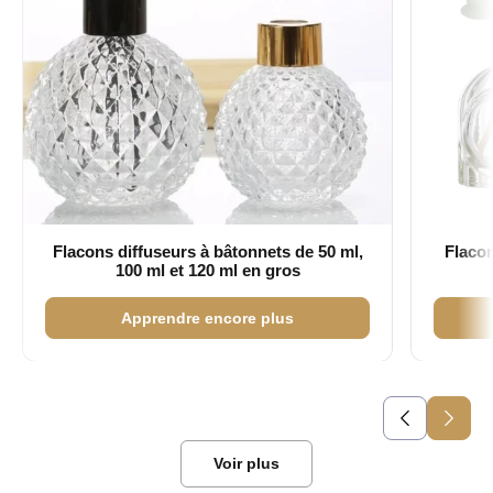
Flacons diffuseurs à bâtonnets de 50 ml,
Flacon
100 ml et 120 ml en gros
Apprendre encore plus
Voir plus