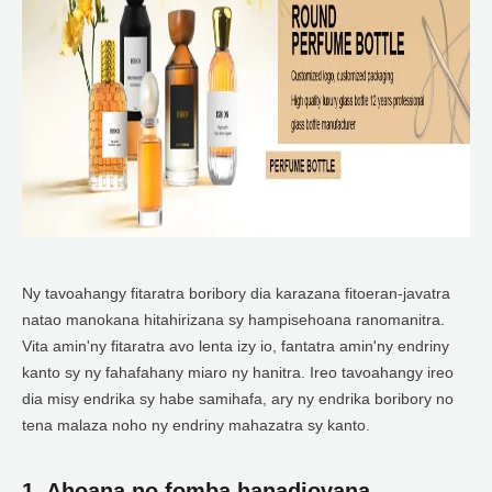
Ny tavoahangy fitaratra boribory dia karazana fitoeran-javatra
natao manokana hitahirizana sy hampisehoana ranomanitra.
Vita amin'ny fitaratra avo lenta izy io, fantatra amin'ny endriny
kanto sy ny fahafahany miaro ny hanitra. Ireo tavoahangy ireo
dia misy endrika sy habe samihafa, ary ny endrika boribory no
tena malaza noho ny endriny mahazatra sy kanto.
1. Ahoana no fomba hanadiovana