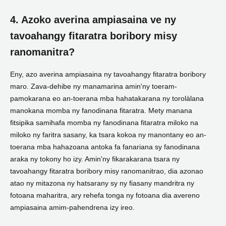
4. Azoko averina ampiasaina ve ny
tavoahangy fitaratra boribory misy
ranomanitra?
Eny, azo averina ampiasaina ny tavoahangy fitaratra boribory
maro. Zava-dehibe ny manamarina amin'ny toeram-
pamokarana eo an-toerana mba hahatakarana ny torolàlana
manokana momba ny fanodinana fitaratra. Mety manana
fitsipika samihafa momba ny fanodinana fitaratra miloko na
miloko ny faritra sasany, ka tsara kokoa ny manontany eo an-
toerana mba hahazoana antoka fa fanariana sy fanodinana
araka ny tokony ho izy. Amin'ny fikarakarana tsara ny
tavoahangy fitaratra boribory misy ranomanitrao, dia azonao
atao ny mitazona ny hatsarany sy ny fiasany mandritra ny
fotoana maharitra, ary rehefa tonga ny fotoana dia avereno
ampiasaina amim-pahendrena izy ireo.