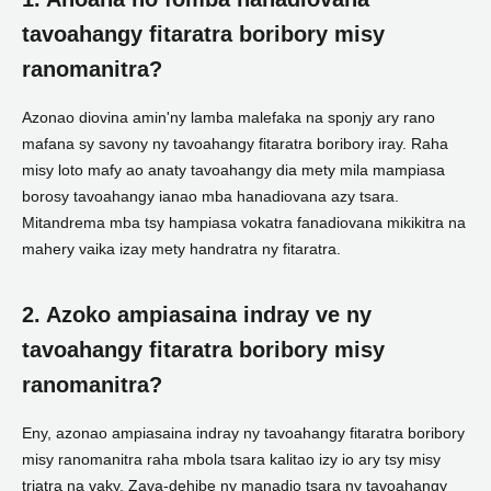
tavoahangy fitaratra boribory misy
ranomanitra?
Azonao diovina amin'ny lamba malefaka na sponjy ary rano
mafana sy savony ny tavoahangy fitaratra boribory iray. Raha
misy loto mafy ao anaty tavoahangy dia mety mila mampiasa
borosy tavoahangy ianao mba hanadiovana azy tsara.
Mitandrema mba tsy hampiasa vokatra fanadiovana mikikitra na
mahery vaika izay mety handratra ny fitaratra.
2. Azoko ampiasaina indray ve ny
tavoahangy fitaratra boribory misy
ranomanitra?
Eny, azonao ampiasaina indray ny tavoahangy fitaratra boribory
misy ranomanitra raha mbola tsara kalitao izy io ary tsy misy
triatra na vaky. Zava-dehibe ny manadio tsara ny tavoahangy