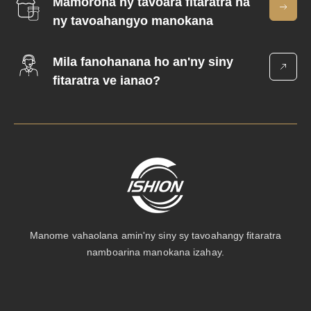
Mamoròna ny tavoara fitaratra na
ny tavoahangyo manokana
Mila fanohanana ho an'ny siny
fitaratra ve ianao?
Manome vahaolana amin'ny siny sy tavoahangy fitaratra
namboarina manokana izahay.