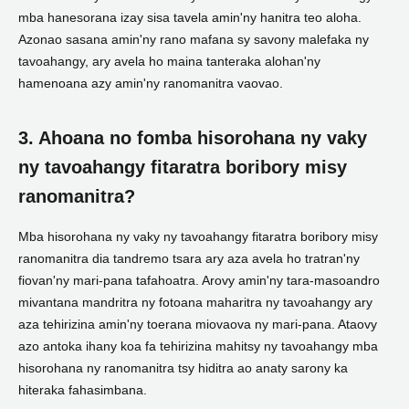
mba hanesorana izay sisa tavela amin'ny hanitra teo aloha.
Azonao sasana amin'ny rano mafana sy savony malefaka ny
tavoahangy, ary avela ho maina tanteraka alohan'ny
hamenoana azy amin'ny ranomanitra vaovao.
3. Ahoana no fomba hisorohana ny vaky
ny tavoahangy fitaratra boribory misy
ranomanitra?
Mba hisorohana ny vaky ny tavoahangy fitaratra boribory misy
ranomanitra dia tandremo tsara ary aza avela ho tratran'ny
fiovan'ny mari-pana tafahoatra. Arovy amin'ny tara-masoandro
mivantana mandritra ny fotoana maharitra ny tavoahangy ary
aza tehirizina amin'ny toerana miovaova ny mari-pana. Ataovy
azo antoka ihany koa fa tehirizina mahitsy ny tavoahangy mba
hisorohana ny ranomanitra tsy hiditra ao anaty sarony ka
hiteraka fahasimbana.