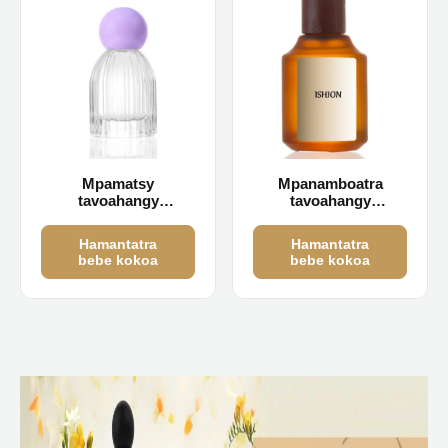
Mpamatsy
Mpanamboatra
tavoahangy
tavoahangy
ranomanitra foana
ranomanitra maizina
30ml ambongadiny
sy lafo vidy 30ml 50ml
Hamantatra
Hamantatra
100ml
bebe kokoa
bebe kokoa