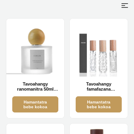
Tavoahangy
Tavoahangy
ranomanitra 50ml
famafazana
foana
ranomanitra 11ml
13ml ambongadiny
Hamantatra
Hamantatra
bebe kokoa
bebe kokoa