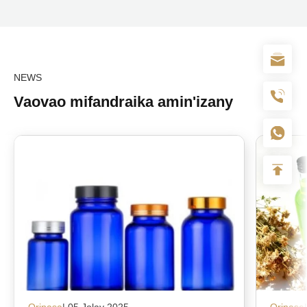
NEWS
Vaovao mifandraika amin'izany
Orinasa
| 05 Jolay 2025
Orinasa