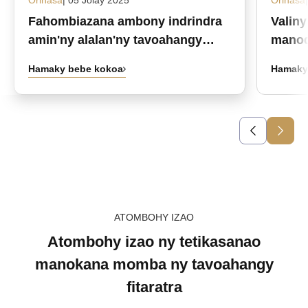
Fahombiazana ambony indrindra
Valin
amin'ny alalan'ny tavoahangy
manod
fanafody fitaratra namboarina
ianao
Hamaky bebe kokoa
Hamaky
manokana ambongadiny
ATOMBOHY IZAO
Atombohy izao ny tetikasanao
manokana momba ny tavoahangy
fitaratra