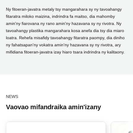
Ny fitoeran-javatra metaly tsy mangarahara sy ny tavoahangy
fitaratra miloko maizina, indrindra fa maitso, dia mahomby
amin'ny fiarovana ny rano amin'ny hazavana sy ny rivotra. Ny
tavoahangy plastika mangarahara kosa anefa dia tsy dia miaro
loatra. Rehefa misafidy tavoahangy fitaratra paompy, dia diniho
ny fahatsapan'ny vokatra amin'ny hazavana sy ny rivotra, ary
mifidiana fitoeran-javatra izay hiaro tsara indrindra ny kalitaony.
NEWS
Vaovao mifandraika amin'izany