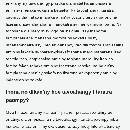
ankilany, ny tavoahangy plastika dia matetika ampiasaina
amin'ny menaka vokarina betsaka. Ny tavoahangy fitaratra
paompy dia natao miaraka amin'ny vozony tery sy sarony na
fizarana, izay ahafahana manokatra sy manidy mora foana. Ny
fonosana dia mety misy logo na insignia, izay manome
fampahalalana mahasoa momba ny vokatra sy ny
mpanamboatra azy. Ireo tavoahangy ireo dia fototra ampiasaina
amin'ny lakozia sy toeram-pisakafoanana maro manerana izao
tontolo izao, ampiasaina amin'ny tanjona maro. Izy ireo no
fomba fakan-tahaka amin'ny fitaterana ranoka, na ho an'ny
fampiasana amin'ny sakafo na fizarana ankapobeny amin'ny
indostrian'ny sakafo.
Inona no dikan'ny hoe tavoahangy fitaratra
paompy?
Mba hihazonana ny kalitaon'ny ranon-javatra voatahiry ao
anatiny, dia ampiasaina ny tavoahangy fitaratra paompy mba
hiarovana azy amin'ny oksidasiona, izay mety hiteraka tsiro sy