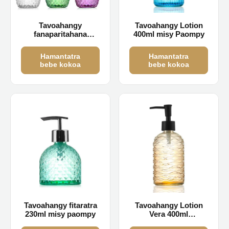
Tavoahangy
Tavoahangy Lotion
fanaparitahana
400ml misy Paompy
savony an-dakozia
haingon-trano 350ml
Hamantatra
Hamantatra
bebe kokoa
bebe kokoa
Tavoahangy fitaratra
Tavoahangy Lotion
230ml misy paompy
Vera 400ml
ambongadiny