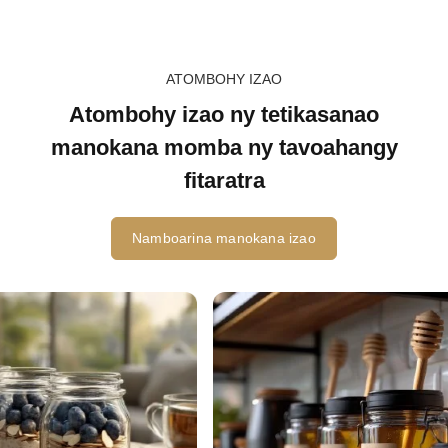
ATOMBOHY IZAO
Atombohy izao ny tetikasanao
manokana momba ny tavoahangy
fitaratra
Namboarina manokana izao