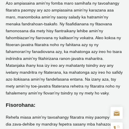
Azo ampiasaina amin'ny fomba maro samihafa ny tavoahangy
fitaratra paompy ary azo ampiasaina amin'ny karazana asa
maro, manomboka amin'ny saosy salady ka hatramin'ny
menaka fandrahoan-tsakafo. Ny fisafidianana ny fitaovana
famonosana dia mety hisy fiantraikany lehibe amin'ny
fahombiazan'ny fiarovana ny kalitaon'ny vokatra. Aleo kokoa ny
fitoeran-javatra fitaratra noho ny fahitana azy sy ny
fahamoran'ny fanadiovana azy, ka mahatonga azy ireo ho tsara
indrindra amin'ny fitahirizana ranon-javatra maharitra.
Matanjaka ihany koa izy ireo ary mahatanty tsindry avy any
ivelany mandritra ny fitaterana, ka mahatonga azy ireo ho safidy
azo itokisana amin'ny fandefasana entana. Na izany aza, tsy
mety amin'ny toe-javatra fitaterana rehetra ny fitaratra noho ny
fahalemeny amin'ny fiovan'ny tsindry sy ny mety ho vaky.
Fisorohana:
Rehefa miasa amin'ny tavoahangy fitaratra misy paompy ianao
dia zava-dehibe ny mandray fepetra sasany mba hahazoana