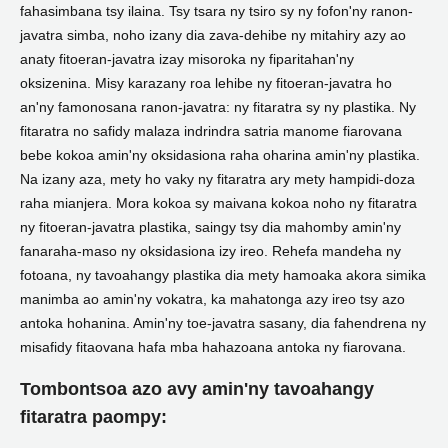
fahasimbana tsy ilaina. Tsy tsara ny tsiro sy ny fofon'ny ranon-
javatra simba, noho izany dia zava-dehibe ny mitahiry azy ao
anaty fitoeran-javatra izay misoroka ny fiparitahan'ny
oksizenina. Misy karazany roa lehibe ny fitoeran-javatra ho
an'ny famonosana ranon-javatra: ny fitaratra sy ny plastika. Ny
fitaratra no safidy malaza indrindra satria manome fiarovana
bebe kokoa amin'ny oksidasiona raha oharina amin'ny plastika.
Na izany aza, mety ho vaky ny fitaratra ary mety hampidi-doza
raha mianjera. Mora kokoa sy maivana kokoa noho ny fitaratra
ny fitoeran-javatra plastika, saingy tsy dia mahomby amin'ny
fanaraha-maso ny oksidasiona izy ireo. Rehefa mandeha ny
fotoana, ny tavoahangy plastika dia mety hamoaka akora simika
manimba ao amin'ny vokatra, ka mahatonga azy ireo tsy azo
antoka hohanina. Amin'ny toe-javatra sasany, dia fahendrena ny
misafidy fitaovana hafa mba hahazoana antoka ny fiarovana.
Tombontsoa azo avy amin'ny tavoahangy
fitaratra paompy: