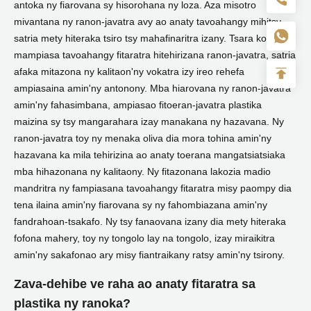
antoka ny fiarovana sy hisorohana ny loza. Aza misotro
mivantana ny ranon-javatra avy ao anaty tavoahangy mihitsy,
satria mety hiteraka tsiro tsy mahafinaritra izany. Tsara kokoa ny
mampiasa tavoahangy fitaratra hitehirizana ranon-javatra, satria
afaka mitazona ny kalitaon'ny vokatra izy ireo rehefa
ampiasaina amin'ny antonony. Mba hiarovana ny ranon-javatra
amin'ny fahasimbana, ampiasao fitoeran-javatra plastika
maizina sy tsy mangarahara izay manakana ny hazavana. Ny
ranon-javatra toy ny menaka oliva dia mora tohina amin'ny
hazavana ka mila tehirizina ao anaty toerana mangatsiatsiaka
mba hihazonana ny kalitaony. Ny fitazonana lakozia madio
mandritra ny fampiasana tavoahangy fitaratra misy paompy dia
tena ilaina amin'ny fiarovana sy ny fahombiazana amin'ny
fandrahoan-tsakafo. Ny tsy fanaovana izany dia mety hiteraka
fofona mahery, toy ny tongolo lay na tongolo, izay miraikitra
amin'ny sakafonao ary misy fiantraikany ratsy amin'ny tsirony.
Zava-dehibe ve raha ao anaty fitaratra sa
plastika ny ranoka?