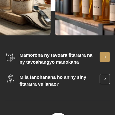
Mamoròna ny tavoara fitaratra na
ny tavoahangyo manokana
Mila fanohanana ho an'ny siny
fitaratra ve ianao?