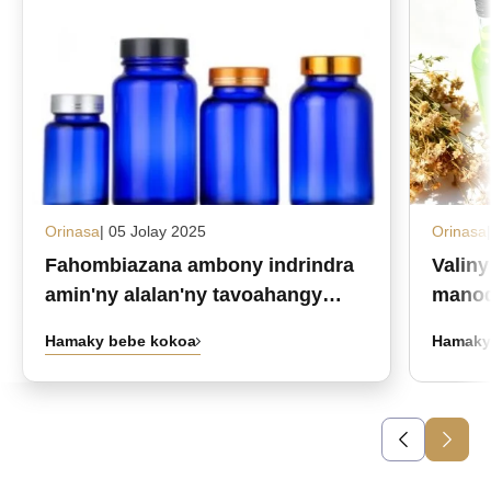
Orinasa
| 05 Jolay 2025
Orinasa
Fahombiazana ambony indrindra
Valin
amin'ny alalan'ny tavoahangy
manod
fanafody fitaratra namboarina
ianao
Hamaky bebe kokoa
Hamaky
manokana ambongadiny