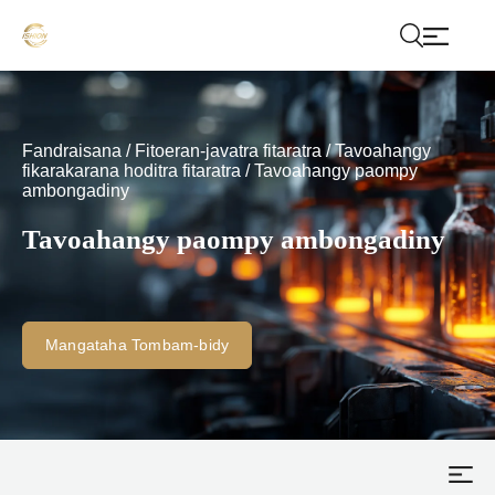
Fandraisana
/
Fitoeran-javatra fitaratra
/
Tavoahangy
fikarakarana hoditra fitaratra
/
Tavoahangy paompy
ambongadiny
Tavoahangy paompy ambongadiny
Mangataha Tombam-bidy