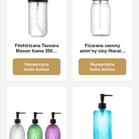
Fitehirizana Tavoara
Fizarana savony
Mason foana 350ml
amin'ny siny fitaratra
500ml
500ml
Hamantatra
Hamantatra
bebe kokoa
bebe kokoa