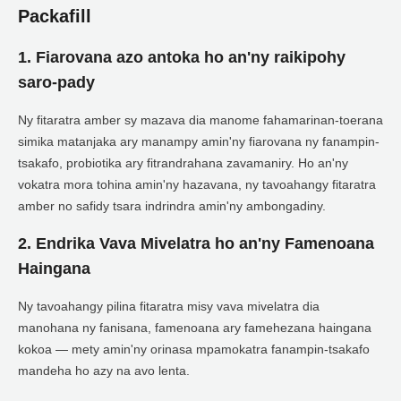
Packafill
1. Fiarovana azo antoka ho an'ny raikipohy
saro-pady
Ny fitaratra amber sy mazava dia manome fahamarinan-toerana
simika matanjaka ary manampy amin'ny fiarovana ny fanampin-
tsakafo, probiotika ary fitrandrahana zavamaniry. Ho an'ny
vokatra mora tohina amin'ny hazavana, ny tavoahangy fitaratra
amber no safidy tsara indrindra amin'ny ambongadiny.
2. Endrika Vava Mivelatra ho an'ny Famenoana
Haingana
Ny tavoahangy pilina fitaratra misy vava mivelatra dia
manohana ny fanisana, famenoana ary famehezana haingana
kokoa — mety amin'ny orinasa mpamokatra fanampin-tsakafo
mandeha ho azy na avo lenta.