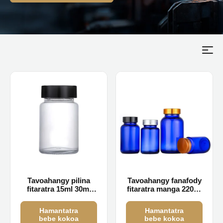
Tavoahangy pilina
Tavoahangy fanafody
fitaratra 15ml 30ml
fitaratra manga 220ml
60ml 100ml
270ml 330ml
ambongadiny
Hamantatra
Hamantatra
bebe kokoa
bebe kokoa