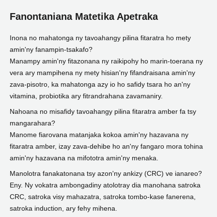
Fanontaniana Matetika Apetraka
Inona no mahatonga ny tavoahangy pilina fitaratra ho mety
amin'ny fanampin-tsakafo?
Manampy amin'ny fitazonana ny raikipohy ho marin-toerana ny
vera ary mampihena ny mety hisian'ny fifandraisana amin'ny
zava-pisotro, ka mahatonga azy io ho safidy tsara ho an'ny
vitamina, probiotika ary fitrandrahana zavamaniry.
Nahoana no misafidy tavoahangy pilina fitaratra amber fa tsy
mangarahara?
Manome fiarovana matanjaka kokoa amin'ny hazavana ny
fitaratra amber, izay zava-dehibe ho an'ny fangaro mora tohina
amin'ny hazavana na mifototra amin'ny menaka.
Manolotra fanakatonana tsy azon'ny ankizy (CRC) ve ianareo?
Eny. Ny vokatra ambongadiny atolotray dia manohana satroka
CRC, satroka visy mahazatra, satroka tombo-kase fanerena,
satroka induction, ary fehy mihena.