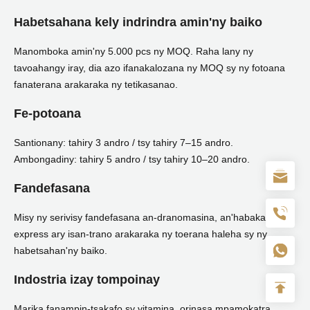
Habetsahana kely indrindra amin'ny baiko
Manomboka amin'ny 5.000 pcs ny MOQ. Raha lany ny
tavoahangy iray, dia azo ifanakalozana ny MOQ sy ny fotoana
fanaterana arakaraka ny tetikasanao.
Fe-potoana
Santionany: tahiry 3 andro / tsy tahiry 7–15 andro.
Ambongadiny: tahiry 5 andro / tsy tahiry 10–20 andro.
Fandefasana
Misy ny serivisy fandefasana an-dranomasina, an'habakabaka,
express ary isan-trano arakaraka ny toerana haleha sy ny
habetsahan'ny baiko.
Indostria izay tompoinay
Marika fanampin-tsakafo sy vitamina, orinasa mpamokatra