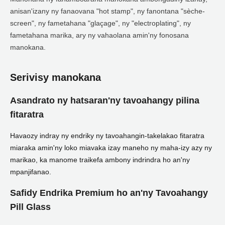
anisan'izany ny fanaovana "hot stamp", ny fanontana "sèche-
screen", ny fametahana "glaçage", ny "electroplating", ny
fametahana marika, ary ny vahaolana amin'ny fonosana
manokana.
Serivisy manokana
Asandrato ny hatsaran'ny tavoahangy pilina
fitaratra
Havaozy indray ny endriky ny tavoahangin-takelakao fitaratra
miaraka amin'ny loko miavaka izay maneho ny maha-izy azy ny
marikao, ka manome traikefa ambony indrindra ho an'ny
mpanjifanao.
Safidy Endrika Premium ho an'ny Tavoahangy
Pill Glass