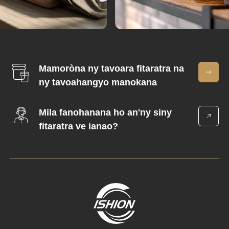
Mamoròna ny tavoara fitaratra na
ny tavoahangyo manokana
Mila fanohanana ho an'ny siny
fitaratra ve ianao?