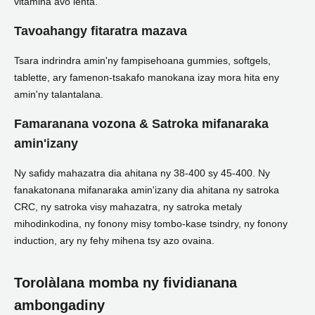
vitamina avo lenta.
Tavoahangy fitaratra mazava
Tsara indrindra amin'ny fampisehoana gummies, softgels,
tablette, ary famenon-tsakafo manokana izay mora hita eny
amin'ny talantalana.
Famaranana vozona & Satroka mifanaraka
amin'izany
Ny safidy mahazatra dia ahitana ny 38-400 sy 45-400. Ny
fanakatonana mifanaraka amin'izany dia ahitana ny satroka
CRC, ny satroka visy mahazatra, ny satroka metaly
mihodinkodina, ny fonony misy tombo-kase tsindry, ny fonony
induction, ary ny fehy mihena tsy azo ovaina.
Torolàlana momba ny fividianana
ambongadiny