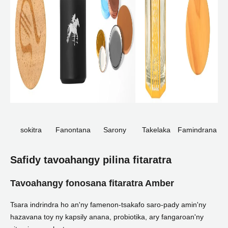
sokitra
Fanontana
Sarony
Takelaka
Famindrana
amin'ny
elektrika
loko
lamba landy
Safidy tavoahangy pilina fitaratra
Tavoahangy fonosana fitaratra Amber
Tsara indrindra ho an'ny famenon-tsakafo saro-pady amin'ny
hazavana toy ny kapsily anana, probiotika, ary fangaroan'ny