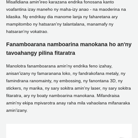
Misafidiana amin'ireo karazana endrika fonosana kanto
voafantina izay maneho ny maha-izy anao - na maoderina na
kilasika. Ny endrikay dia manome lanja ny faharetana ary
mampitombo ny hatsaran'ny talantalana, manamafy ny
hatsaran'ny vokatrao.
Fanamboarana namboarina manokana ho an'ny
tavoahangy pilina fitaratra
Manolotra fanamboarana amin'ny endrika feno izahay,
anisan'izany ny famaranana loko, ny fandrakofana metaly, ny
famindrana ranomainty, ny embossing, ny fanontana 3D, ny
stickers, ny marika, ny sary sokitra amin'ny laser, ny sary sokitra
fitaratra, ary ny boaty namboarina manokana. Mifandraisa
amin'ny ekipa mpivarotra anay raha mila vahaolana mifanaraka
amin'izany.