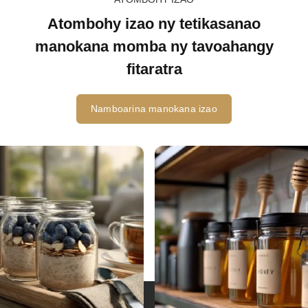
Atombohy izao ny tetikasanao
manokana momba ny tavoahangy
fitaratra
Namboarina manokana izao