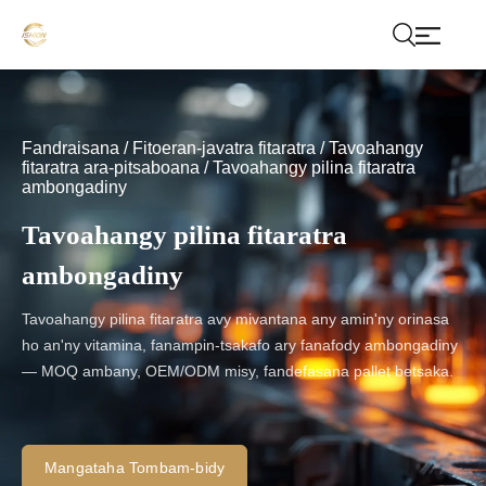
Fandraisana
/
Fitoeran-javatra fitaratra
/
Tavoahangy
fitaratra ara-pitsaboana
/
Tavoahangy pilina fitaratra
ambongadiny
Tavoahangy pilina fitaratra
ambongadiny
Tavoahangy pilina fitaratra avy mivantana any amin'ny orinasa
ho an'ny vitamina, fanampin-tsakafo ary fanafody ambongadiny
— MOQ ambany, OEM/ODM misy, fandefasana pallet betsaka.
Mangataha Tombam-bidy