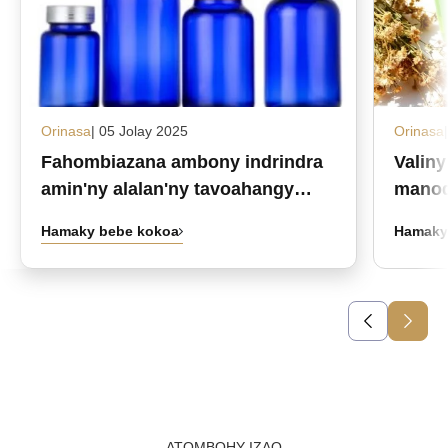
Orinasa
| 05 Jolay 2025
Orinasa
Fahombiazana ambony indrindra
Valin
amin'ny alalan'ny tavoahangy
manod
fanafody fitaratra namboarina
ianao
Hamaky bebe kokoa
Hamaky
manokana ambongadiny
ATOMBOHY IZAO