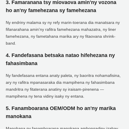
3. Famaranana tsy miovaova amin'ny vozona
ho an'ny famehezana sy famehezana
Ny endriny malama sy ny refy marin-toerana dia manatsara ny
fifanarahana amin'ny rafitra famehezana mahazatra, ny liner
famehezana, ny fametahana marika ary ny fitaovana shrink-
band.
4. Fandefasana betsaka natao hifehezana ny
fahasimbana
Ny fandefasana entana anaty paleta, ny baoritra nohamafisina,
ary ny rafitra mpanasaraka dia mampihena ny fahasimbana
mandritra ny fitaterana anatiny sy iraisam-pirenena —
mampihena ny tena vidiny isaky ny entana.
5. Fanamboarana OEM/ODM ho an'ny marika
manokana
Manohana ny fanamboarana manokana ambongadiny izahay,